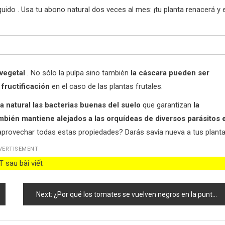
quido . Usa tu abono natural dos veces al mes: ¡tu planta renacerá y 
 vegetal
. No sólo la pulpa sino también
la cáscara pueden ser
a fructificación
en el caso de las plantas frutales.
 natural las bacterias buenas del suelo
que garantizan
la
mbién mantiene alejados a las orquídeas de diversos parásitos 
aprovechar todas estas propiedades? Darás savia nueva a tus planta
VERTISEMENT
 sau bài viết
Next:
¿Por qué los tomates se vuelven negros en la punta? No es por falta de agua: la razón