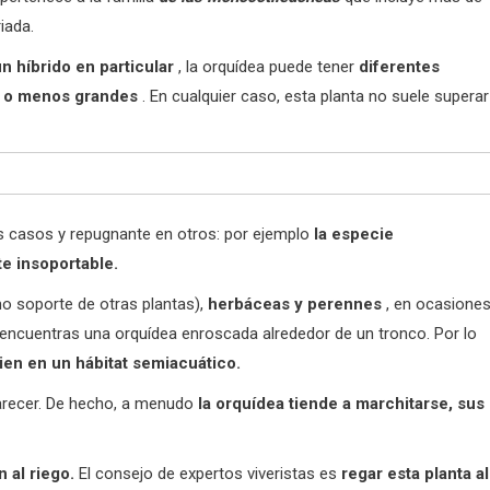
iada.
n híbrido en particular
, la orquídea puede tener
diferentes
s o menos grandes
. En cualquier caso, esta planta no suele superar
s casos y repugnante en otros: por ejemplo
la especie
te insoportable.
o soporte de otras plantas),
herbáceas y perennes
, en ocasione
 encuentras una orquídea enroscada alrededor de un tronco. Por lo
ien en un hábitat semiacuático.
arecer. De hecho, a menudo
la orquídea tiende a marchitarse, sus
n al riego.
El consejo de expertos viveristas es
regar esta planta al