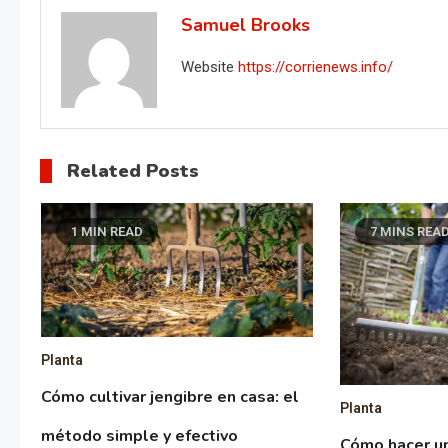
Samuel Brooks
Website
https://corrienews.info/
Related Posts
1 MIN READ
7 MINS REA
Planta
Cómo cultivar jengibre en casa: el
Planta
método simple y efectivo
Cómo hacer un