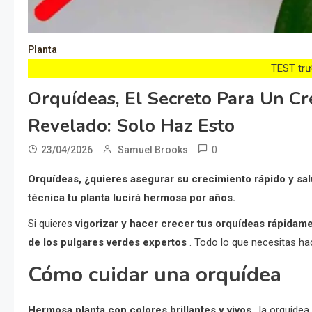
Planta
TEST trướ
Orquídeas, El Secreto Para Un C
Revelado: Solo Haz Esto
0
23/04/2026
Samuel Brooks
Orquídeas, ¿quieres asegurar su crecimiento rápido y sal
técnica tu planta lucirá hermosa por años.
Si quieres
vigorizar y hacer crecer tus orquídeas rápidam
de los pulgares verdes expertos
. Todo lo que necesitas hac
Cómo cuidar una orquídea
Hermosa planta con colores brillantes y vivos
, la orquídea