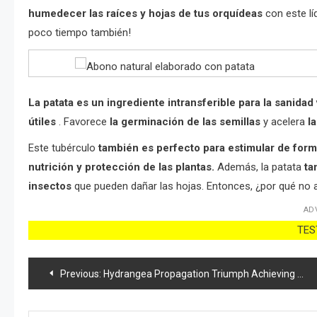
humedecer las raíces y hojas de tus orquídeas
con este lí
poco tiempo también!
La patata es un ingrediente intransferible para la sanidad
útiles
. Favorece
la germinación de las semillas
y acelera
l
Este tubérculo
también es perfecto para estimular de forma
nutrición y protección de las plantas.
Además, la patata
ta
insectos
que pueden dañar las hojas. Entonces, ¿por qué no 
AD
TEST
Post
Previous:
Hydrangea Propagation Triumph Achieving 100% Success with Cuttings!
navigation