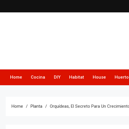
Skip
to
content
Home
Cocina
DIY
Habitat
House
Huerto
Home
Planta
Orquídeas, El Secreto Para Un Crecimient