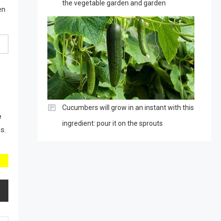
the vegetable garden and garden
en
Cucumbers will grow in an instant with this
e
ingredient: pour it on the sprouts
s.