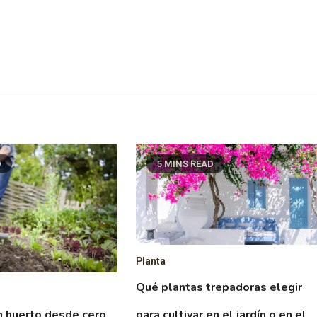
D
5 MINS READ
Planta
Qué plantas trepadoras elegir
para cultivar en el jardín o en el
 huerto desde cero,