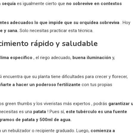
a sequía
es igualmente cierto que
no sobrevive en contextos
ientes adecuados lo que impide que su orquídea sobreviva
. Hoy
te y sana.
Solo necesitas practicar esta técnica.
cimiento rápido y saludable
clima específico
, el riego adecuado,
buena iluminación
y,
Si encuentra que su planta tiene dificultades para crecer y florecer,
arte a hacer un poderoso fertilizante
con tus propias
os green thumbs y los
viveristas
más expertos , podrás
garantizar 
 necesitas es una
patata
! Pues sí,
este tubérculo es una fuente
gramos de patata y 500ml de agua.
 un nebulizador o recipiente graduado. Luego,
comienza a