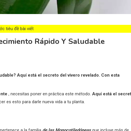
c tiêu đề bài viết
recimiento Rápido Y Saludable
udable? Aquí está el secreto del vivero revelado. Con esta
ente
, necesitas poner en práctica este método.
Aquí está el secre
er es esto para darle nueva vida a tu planta.
 pertenece a la familia
de las Monocotiledóneas
que incluye más de