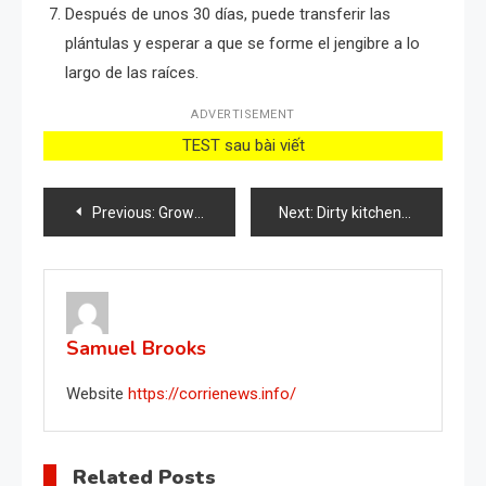
Después de unos 30 días, puede transferir las
plántulas y esperar a que se forme el jengibre a lo
largo de las raíces.
ADVERTISEMENT
TEST sau bài viết
Post
Previous:
Growing Grapes from Grapefruit in Eggs Using Aloe Vera: A Unique Planting Method
Next:
Dirty kitchen floor: here’s how to make it shine again.
navigation
Samuel Brooks
Website
https://corrienews.info/
Related Posts