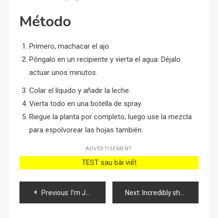
Método
Primero, machacar el ajo.
Póngalo en un recipiente y vierta el agua. Déjalo
actuar unos minutos.
Colar el líquido y añadir la leche.
Vierta todo en una botella de spray.
Riegue la planta por completo, luego use la mezcla
para espolvorear las hojas también.
ADVERTISEMENT
TEST sau bài viết
Post
Previous:
I’m Just in Shock Myself! Grandma’s Method Helped! Even All The Feeble Flowers Bloomed Luxuriantly!
Next:
Incredibly shiny floor, use this ingredient: it’s amazing
navigation