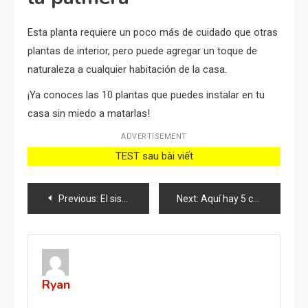
Esta planta requiere un poco más de cuidado que otras
plantas de interior, pero puede agregar un toque de
naturaleza a cualquier habitación de la casa.
¡Ya conoces las 10 plantas que puedes instalar en tu
casa sin miedo a matarlas!
ADVERTISEMENT
TEST sau bài viết
Post
Previous:
El sistema más simple para regar pepinos, tomates, calabacines, sandías y melones.
Next:
Aquí hay 5 cosas que debe hacer si quiere tener romero constantemente espeso y fragante
navigation
Ryan