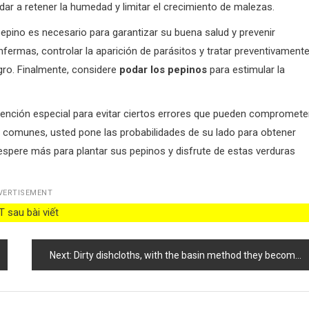
dar a retener la humedad y limitar el crecimiento de malezas.
epino es necesario para garantizar su buena salud y prevenir
fermas, controlar la aparición de parásitos y tratar preventivament
gro. Finalmente, considere
podar los pepinos
para estimular la
atención especial para evitar ciertos errores que pueden compromete
os comunes, usted pone las probabilidades de su lado para obtener
espere más para plantar sus pepinos y disfrute de estas verduras
VERTISEMENT
 sau bài viết
Next:
Dirty dishcloths, with the basin method they become as good as new