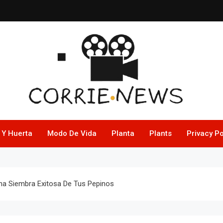
 Y Huerta
Modo De Vida
Planta
Plants
Privacy Po
Una Siembra Exitosa De Tus Pepinos