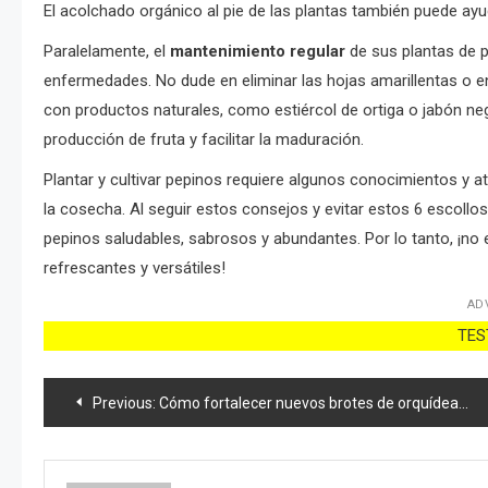
El acolchado orgánico al pie de las plantas también puede ayu
Paralelamente, el
mantenimiento regular
de sus plantas de p
enfermedades. No dude en eliminar las hojas amarillentas o en
con productos naturales, como estiércol de ortiga o jabón ne
producción de fruta y facilitar la maduración.
Plantar y cultivar pepinos requiere algunos conocimientos y 
la cosecha. Al seguir estos consejos y evitar estos 6 escoll
pepinos saludables, sabrosos y abundantes. Por lo tanto, ¡no 
refrescantes y versátiles!
AD
TEST
Post
Previous:
Cómo fortalecer nuevos brotes de orquídeas: el método de la cáscara de plátano
navigation