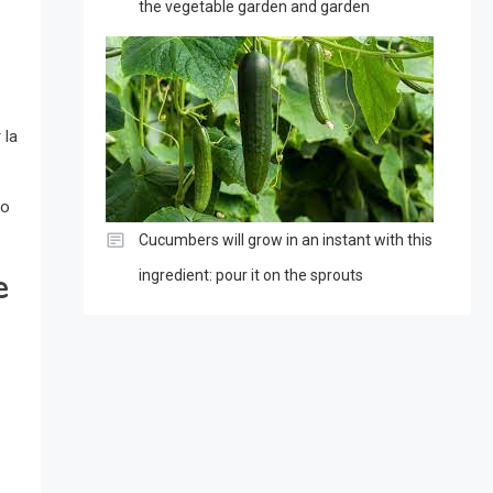
the vegetable garden and garden
 la
do
Cucumbers will grow in an instant with this
e
ingredient: pour it on the sprouts