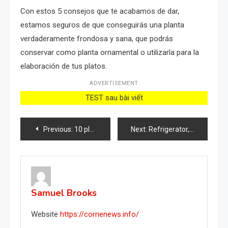
Con estos 5 consejos que te acabamos de dar,
estamos seguros de que conseguirás una planta
verdaderamente frondosa y sana, que podrás
conservar como planta ornamental o utilizarla para la
elaboración de tus platos.
ADVERTISEMENT
TEST sau bài viết
Post
Previous:
10 plantas de interior que son súper fáciles de mantener, ¡incluso si no tienes un pulgar para la jardinería!
Next:
Refrigerator, activate this function if you want to save money: many people underestimate it
navigation
Samuel Brooks
Website
https://corrienews.info/