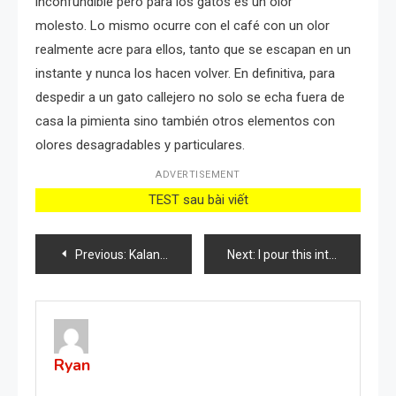
inconfundible pero para los gatos es un olor
molesto. Lo mismo ocurre con el café con un olor
realmente acre para ellos, tanto que se escapan en un
instante y nunca los hacen volver. En definitiva, para
despedir a un gato callejero no solo se echa fuera de
casa la pimienta sino también otros elementos con
olores desagradables y particulares.
ADVERTISEMENT
TEST sau bài viết
Post
Previous:
Kalanchoe Pinnata – The plant with multiple benefits
Next:
I pour this into the raspberry patch in the spring, the branches break from the large berries.
navigation
Ryan