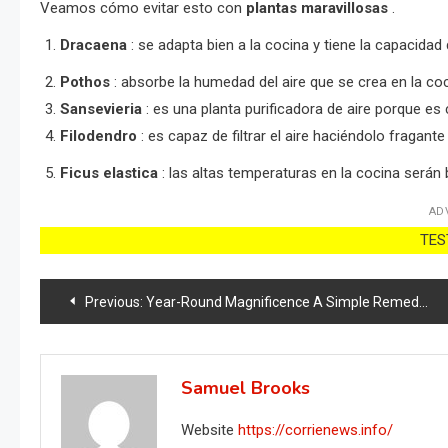
Veamos cómo evitar esto con
plantas maravillosas
.
Dracaena
: se adapta bien a la cocina y tiene la capacidad
Pothos
: absorbe la humedad del aire que se crea en la co
Sansevieria
: es una planta purificadora de aire porque e
Filodendro
: es capaz de filtrar el aire haciéndolo fragante 
Ficus elastica
: las altas temperaturas en la cocina serán 
AD
TEST
Post
Previous:
Year-Round Magnificence A Simple Remedy for Geranium Blooms! Are you eager to enjoy the vibrant beauty of geranium blooms throughout the
navigation
Samuel Brooks
Website
https://corrienews.info/