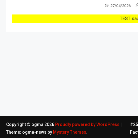
27/04/2026
TEST sau 
Copyright © ogma 2026
Proudly powered by WordPress
|
#254
Theme: ogma-news by
Mystery Themes
.
Fac