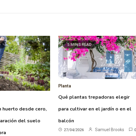
D
5 MINS READ
Planta
Qué plantas trepadoras elegir
para cultivar en el jardín o en el
 huerto desde cero,
balcón
aración del suelo
Samuel Brooks
27/04/2026
bra