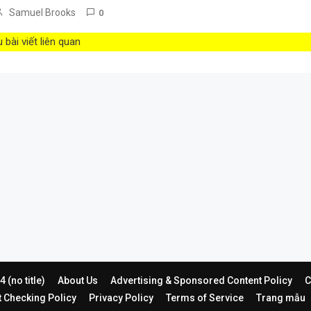
Samuel Brooks
0
bài viết liên quan
 (no title)
About Us
Advertising & Sponsored Content Policy
C
t Checking Policy
Privacy Policy
Terms of Service
Trang mẫu