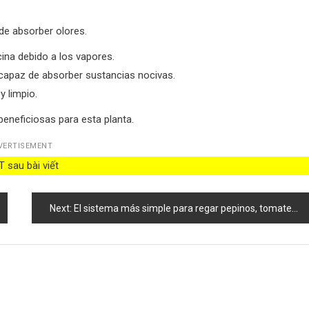
 de absorber olores.
cina debido a los vapores.
s capaz de absorber sustancias nocivas.
y limpio.
beneficiosas para esta planta.
VERTISEMENT
 sau bài viết
Next:
El sistema más simple para regar pepinos, tomates, calabacines, sandías y melones.