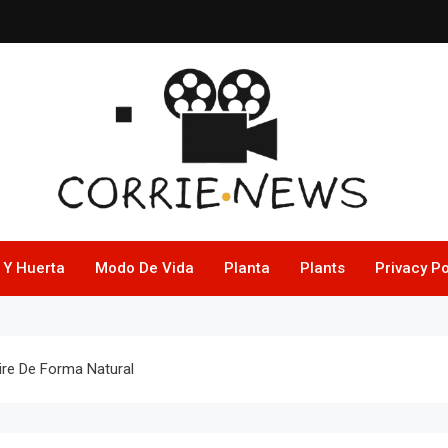
 Y Huerta
Modo De Vida
Planta
Plants
Privacy Po
ire De Forma Natural