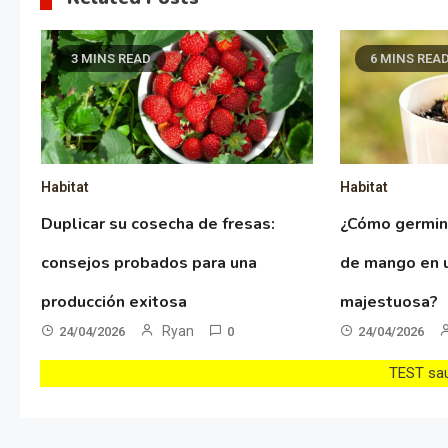
3 MINS READ
6 MINS REA
Habitat
Habitat
Duplicar su cosecha de fresas:
¿Cómo germin
consejos probados para una
de mango en 
producción exitosa
majestuosa?
Ryan
24/04/2026
0
24/04/2026
TEST sau 