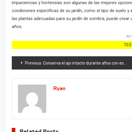
impaciencias y hortensias son algunas de las mejores opcione
condiciones específicas de su jardín, como el tipo de suelo y 
las plantas adecuadas para su jardín de sombra, puede crear 
años.
AD
TEST
Post
Previous:
Conserva el ajo intacto durante años con este método casero: resultados garantizados
navigation
Ryan
Related Posts