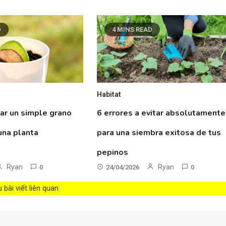
D
4 MINS READ
Habitat
ar un simple grano
6 errores a evitar absolutamente
una planta
para una siembra exitosa de tus
pepinos
Ryan
Ryan
0
24/04/2026
0
bài viết liên quan