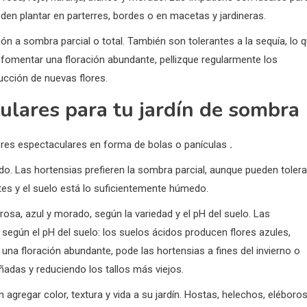
eden plantar en parterres, bordes o en macetas y jardineras.
n a sombra parcial o total. También son tolerantes a la sequía, lo 
 fomentar una floración abundante, pellizque regularmente los
ducción de nuevas flores.
culares para tu jardín de sombra
ores espectaculares en forma de bolas o panículas
.
do. Las hortensias prefieren la sombra parcial, aunque pueden tolera
rtes y el suelo está lo suficientemente húmedo.
rosa, azul y morado, según la variedad y el pH del suelo. Las
 según el pH del suelo: los suelos ácidos producen flores azules,
una floración abundante, pode las hortensias a fines del invierno o
ñadas y reduciendo los tallos más viejos.
regar color, textura y vida a su jardín. Hostas, helechos, eléboros