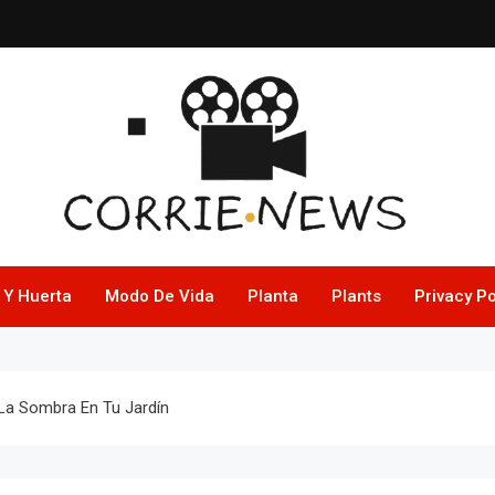
 Y Huerta
Modo De Vida
Planta
Plants
Privacy Po
La Sombra En Tu Jardín