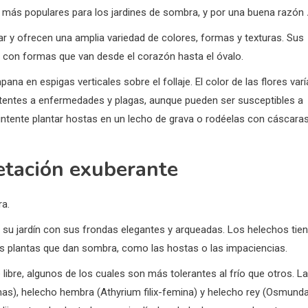
as más populares para los jardines de sombra, y por una buena razón
r y ofrecen una amplia variedad de colores, formas y texturas. Sus
, con formas que van desde el corazón hasta el óvalo.
 en espigas verticales sobre el follaje. El color de las flores varí
stentes a enfermedades y plagas, aunque pueden ser susceptibles a
intente plantar hostas en un lecho de grava o rodéelas con cáscara
etación exuberante
ra.
 a su jardín con sus frondas elegantes y arqueadas. Los helechos tie
as plantas que dan sombra, como las hostas o las impaciencias.
libre, algunos de los cuales son más tolerantes al frío que otros. L
mas), helecho hembra (Athyrium filix-femina) y helecho rey (Osmund