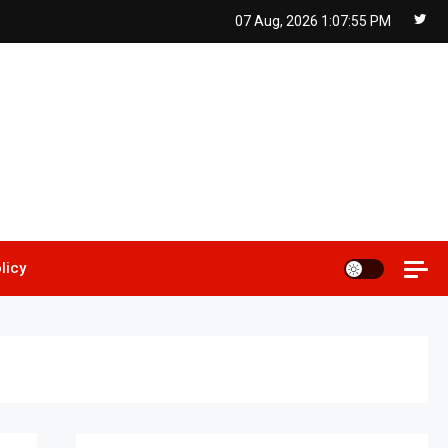
07 Aug, 2026
1:07:56 PM
licy