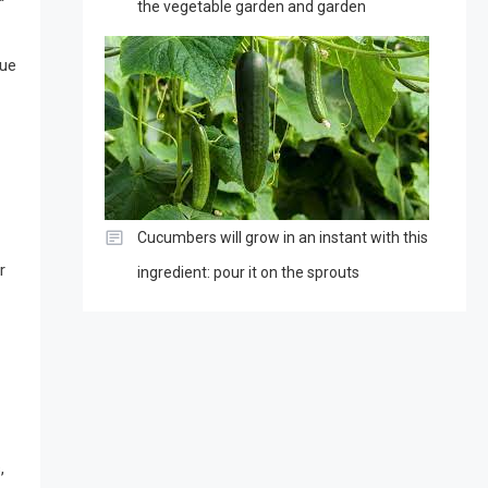
the vegetable garden and garden
que
Cucumbers will grow in an instant with this
r
ingredient: pour it on the sprouts
,