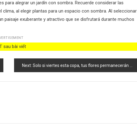
s para alegrar un jardín con sombra. Recuerde considerar las
el clima, al elegir plantas para un espacio con sombra. Al seleccionar
un paisaje exuberante y atractivo que se disfrutará durante muchos
VERTISEMENT
 sau bài viết
Next:
Solo si viertes esta copa, tus flores permanecerán exuberantes durante 3 años: resultado garantizado