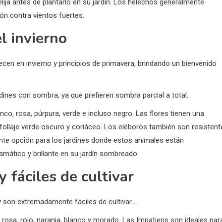
 elija antes de plantarlo en su jardín. Los helechos generalmente
n contra vientos fuertes.
el invierno
ecen en invierno y principios de primavera, brindando un bienvenido
dines con sombra, ya que prefieren sombra parcial a total.
nco, rosa, púrpura, verde e incluso negro. Las flores tienen una
l follaje verde oscuro y coriáceo. Los eléboros también son resistent
lente opción para los jardines donde estos animales están
amático y brillante en su jardín sombreado.
y fáciles de cultivar
y son extremadamente fáciles de cultivar
.
 rosa, rojo, naranja, blanco y morado. Las Impatiens son ideales par