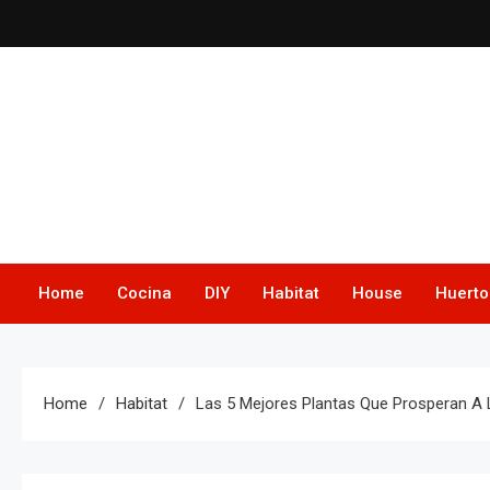
Skip
to
content
Home
Cocina
DIY
Habitat
House
Huerto
Home
Habitat
Las 5 Mejores Plantas Que Prosperan A 