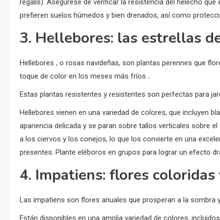
regalis). Asegúrese de verificar la resistencia del helecho que
prefieren suelos húmedos y bien drenados, así como protecció
3. Hellebores: las estrellas d
Hellebores , o rosas navideñas, son plantas perennes que flor
toque de color en los meses más fríos
.
Estas plantas resistentes y resistentes son perfectas para jar
Hellebores vienen en una variedad de colores, que incluyen bla
apariencia delicada y se paran sobre tallos verticales sobre e
a los ciervos y los conejos, lo que los convierte en una exce
presentes. Plante eléboros en grupos para lograr un efecto dr
4. Impatiens: flores coloridas 
Las impatiens son flores anuales que prosperan a la sombra 
Están disponibles en una amplia variedad de colores, incluidos