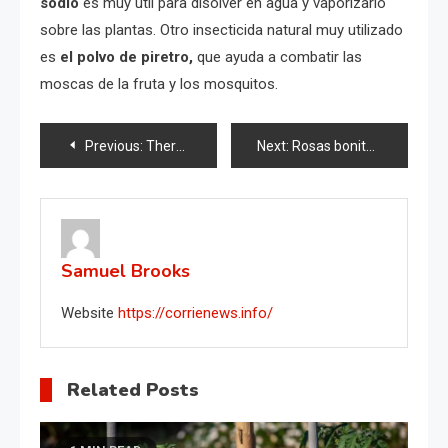
sodio
es muy útil para disolver en agua y vaporizarlo
sobre las plantas. Otro insecticida natural muy utilizado
es
el polvo de piretro,
que ayuda a combatir las
moscas de la fruta y los mosquitos.
Post
Previous:
There will be 100 times more strawberries, super feeding for strawberries and more.
Next:
Rosas bonitas y sanas: sigue estos 5 consejos para un jardín suntuoso
navigation
Samuel Brooks
Website
https://corrienews.info/
Related Posts