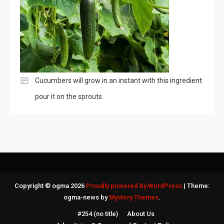
Cucumbers will grow in an instant with this ingredient:
pour it on the sprouts
Copyright © ogma 2026
Proudly powered by WordPress
|
Theme:
ogma-news by
Mystery Themes
.
#254 (no title)
About Us