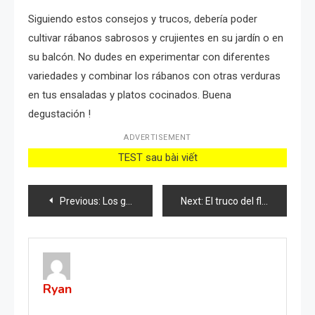
Siguiendo estos consejos y trucos, debería poder
cultivar rábanos sabrosos y crujientes en su jardín o en
su balcón. No dudes en experimentar con diferentes
variedades y combinar los rábanos con otras verduras
en tus ensaladas y platos cocinados. Buena
degustación !
ADVERTISEMENT
TEST sau bài viết
Post
Previous:
Los geranios, si haces este movimiento al menos una vez al mes florecen continuamente
Next:
El truco del florista para tener tulipanes sanos y exuberantes: te durarán meses
navigation
Ryan