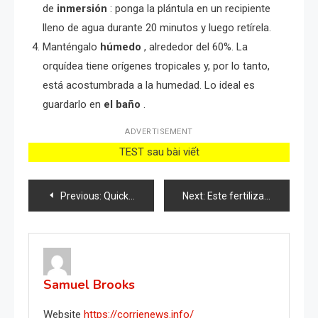
de
inmersión
: ponga la plántula en un recipiente
lleno de agua durante 20 minutos y luego retírela.
Manténgalo
húmedo
, alrededor del 60%. La
orquídea tiene orígenes tropicales y, por lo tanto,
está acostumbrada a la humedad. Lo ideal es
guardarlo en
el baño
.
ADVERTISEMENT
TEST sau bài viết
Post
Previous:
Quick and Easy Guide Germinating and Growing Oakleaf Hydrangea in Just 2 Weeks
Next:
Este fertilizante natural para plantas pondrá celosos a todos los vecinos
navigation
Samuel Brooks
Website
https://corrienews.info/