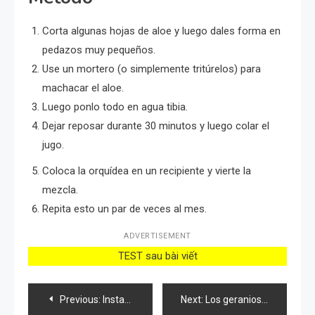
Corta algunas hojas de aloe y luego dales forma en
pedazos muy pequeños.
Use un mortero (o simplemente tritúrelos) para
machacar el aloe.
Luego ponlo todo en agua tibia.
Dejar reposar durante 30 minutos y luego colar el
jugo.
Coloca la orquídea en un recipiente y vierte la
mezcla.
Repita esto un par de veces al mes.
ADVERTISEMENT
TEST sau bài viết
Post
Previous:
Instant Greenery Transform Any Home Flower or Plant with Just One Drop!
Next:
Los geranios, si haces este movimiento al menos una vez al mes florecen continuamente