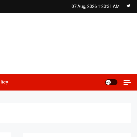
07 Aug, 2026
1:20:33 AM
licy