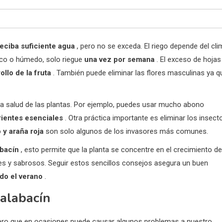
reciba suficiente agua
, pero no se exceda. El riego depende del cli
esco o húmedo, solo riegue
una vez por semana
. El exceso de hojas
ollo de la fruta
. También puede eliminar las flores masculinas ya q
a salud de las plantas. Por ejemplo, puedes usar mucho abono
rientes esenciales
. Otra práctica importante es eliminar los insect
 y araña roja
son solo algunos de los invasores más comunes.
abacín
, esto permite que la planta se concentre en el crecimiento de
des y sabrosos. Seguir estos sencillos consejos asegura un buen
do el verano
.
calabacín
, pero que en ocasiones puede causar algunos problemas a nuestro