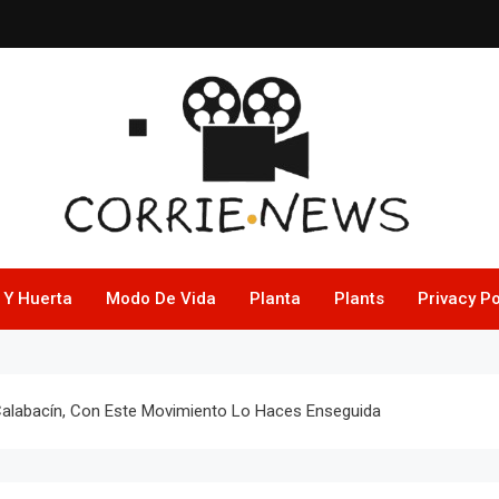
 Y Huerta
Modo De Vida
Planta
Plants
Privacy Po
Calabacín, Con Este Movimiento Lo Haces Enseguida