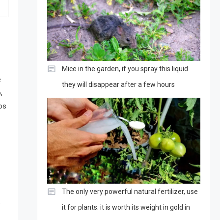
Mice in the garden, if you spray this liquid
e
they will disappear after a few hours
,
los
The only very powerful natural fertilizer, use
s
it for plants: it is worth its weight in gold in