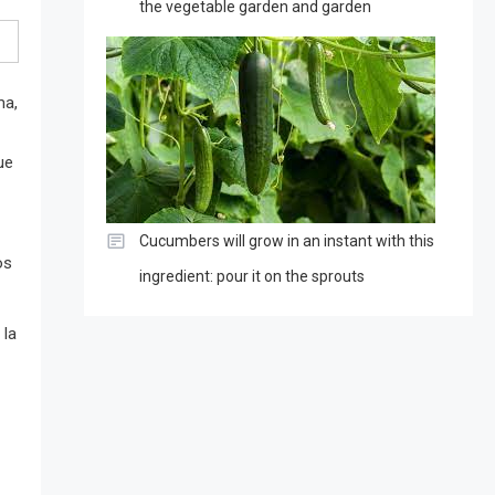
the vegetable garden and garden
ma,
ue
Cucumbers will grow in an instant with this
os
ingredient: pour it on the sprouts
 la