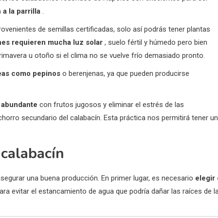
a la parrilla
.
rovenientes de semillas certificadas, solo así podrás tener plantas
nes requieren mucha luz solar
, suelo fértil y húmedo pero bien
imavera u otoño si el clima no se vuelve frío demasiado pronto.
ceas como pepinos
o berenjenas, ya que pueden producirse
a abundante
con frutos jugosos y eliminar el estrés de las
orro secundario del calabacín. Esta práctica nos permitirá tener u
 calabacín
 asegurar una buena producción. En primer lugar, es necesario
elegir 
ara evitar el estancamiento de agua que podría dañar las raíces de l