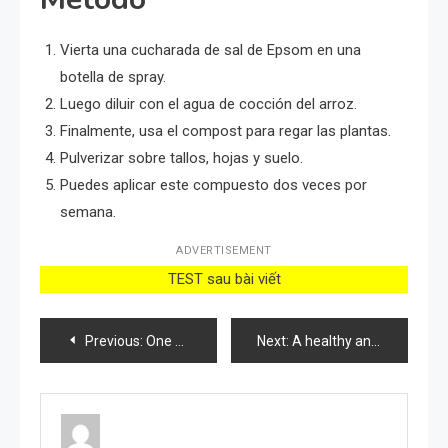
Vierta una cucharada de sal de Epsom en una
botella de spray.
Luego diluir con el agua de cocción del arroz.
Finalmente, usa el compost para regar las plantas.
Pulverizar sobre tallos, hojas y suelo.
Puedes aplicar este compuesto dos veces por
semana.
ADVERTISEMENT
TEST sau bài viết
Post
Previous:
One Spoon Wonder: Blooming Lushly and Long for Roses, Geraniums, Petunias, and Any Home Flower!
Next:
A healthy and lush orchid with this DIY syrup: it’s a real wonder
navigation