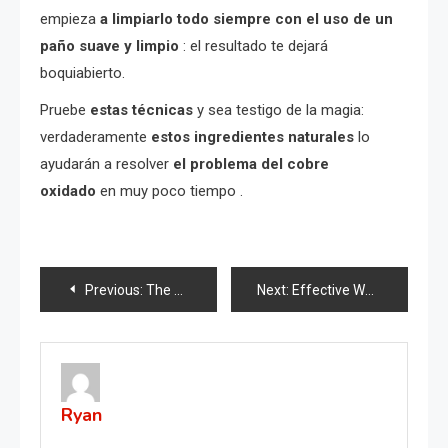
empieza
a limpiarlo todo siempre con el uso de un
paño suave y limpio
: el resultado te dejará
boquiabierto.
Pruebe
estas técnicas
y sea testigo de la magia:
verdaderamente
estos ingredientes naturales
lo
ayudarán a resolver
el problema del cobre
oxidado
en muy poco tiempo .
Post
Previous:
The Hidden Power of Dandelion Roots
Next:
Effective Ways to Repel Pests Using Garlic: Mice, Flies, Lice, Cockroaches, Lizards, Mosquitoes
navigation
Ryan