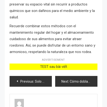
preservar su espacio vital sin recurrir a productos
químicos que son dañinos para el medio ambiente y la
salud.
Recuerde combinar estos métodos con el
mantenimiento regular del hogar y el almacenamiento
cuidadoso de sus alimentos para evitar atraer
roedores. Así, se puede disfrutar de un entorno sano y
armonioso, respetando la naturaleza que nos rodea.
ADVERTISEMENT
TEST sau bài viết
Post
Previous:
Solo una cucharada por cada pepino que tengas en tu jardín y cosecharás el doble
Next:
Cómo doblar toallas sin planchar: el método japonés utilizado en la lavandería
navigation