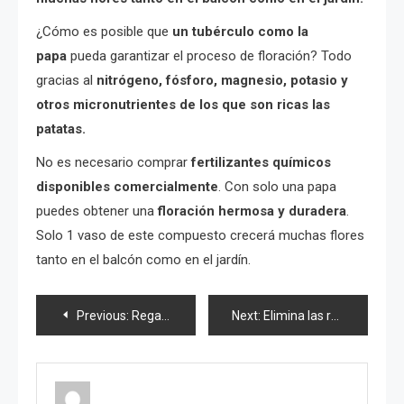
¿Cómo es posible que
un tubérculo como la
papa
pueda garantizar el proceso de floración? Todo
gracias al
nitrógeno, fósforo, magnesio, potasio y
otros micronutrientes de los que son ricas las
patatas.
No es necesario comprar
fertilizantes químicos
disponibles comercialmente
. Con solo una papa
puedes obtener una
floración hermosa y duradera
.
Solo 1 vaso de este compuesto crecerá muchas flores
tanto en el balcón como en el jardín.
Post
Previous:
Regala una súper cosecha, plántala en todos los plantones del jardín y verás los resultados
Next:
Elimina las ratas de tu jardín: ¿cómo deshacerte de ellas de forma natural?
navigation