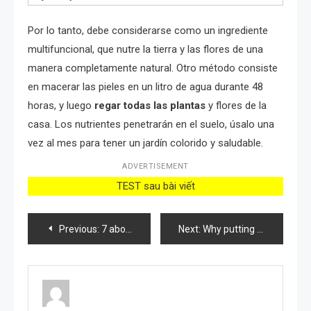
Por lo tanto, debe considerarse como un ingrediente
multifuncional, que nutre la tierra y las flores de una
manera completamente natural. Otro método consiste
en macerar las pieles en un litro de agua durante 48
horas, y luego
regar todas las plantas
y flores de la
casa. Los nutrientes penetrarán en el suelo, úsalo una
vez al mes para tener un jardín colorido y saludable.
ADVERTISEMENT
TEST sau bài viết
Post
Previous:
7 abonos naturales caseros para usar en el jardín y para abonar tus plantas
Next:
Why putting a glass of water near the radiator could save you money
navigation