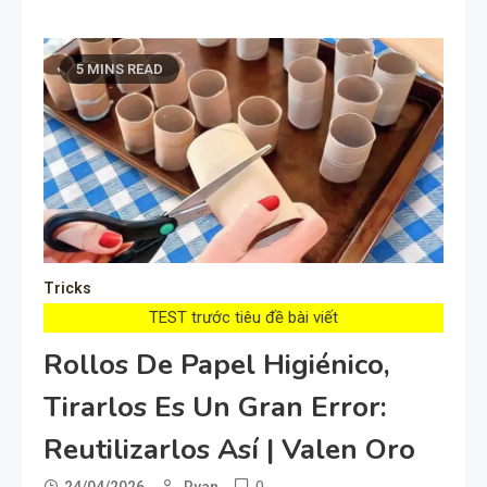
5 MINS READ
Tricks
TEST trước tiêu đề bài viết
Rollos De Papel Higiénico,
Tirarlos Es Un Gran Error:
Reutilizarlos Así | Valen Oro
0
24/04/2026
Ryan