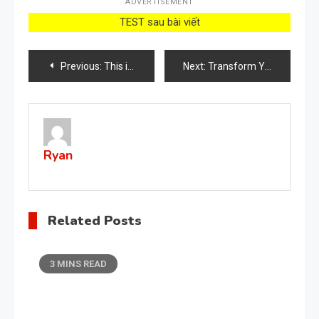
ADVERTISEMENT
TEST sau bài viết
Post
Previous:
This item you usually throw in the trash is very useful against slugs and snails
Next:
Transform Your Room into a Blooming Garden with Just One Spoonful of This Recharge!
navigation
Ryan
Related Posts
3 MINS READ