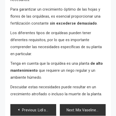
Para garantizar un crecimiento óptimo de las hojas y
flores de las orquídeas, es esencial proporcionar una
fertilización constante
sin excederse demasiado
.
Los diferentes tipos de orquídeas pueden tener
diferentes requisitos, por lo que es importante
comprender las necesidades específicas de su planta
en particular.
Tenga en cuenta que la orquídea es una planta
de alto
mantenimiento
que requiere un riego regular y un
ambiente húmedo.
Descuidar estas necesidades puede resultar en un
crecimiento atrofiado o incluso la muerte de la planta.
Post
Previous:
Lidl se ha apresurado a comprar en toda Italia: ahora cuesta solo 49 euros | Expira el 12 de febrero
Next:
Mix Vaseline with Lemon! If only I had known this earlier