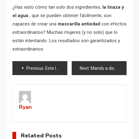
¿Has visto cómo tan solo dos ingredientes,
la linaza y
el agua
, que se pueden obtener fácilmente, son
capaces de crear una
mascarilla antiedad
con efectos
extraordinarios? Muchas mujeres (y no solo) que lo
están intentando. Los resultados son garantizados y
extraordinarios.
Post
Previous:
Este líquido es 5 veces más fuerte que el botox: elimina todos los signos del envejecimiento.
Next:
Mando a distancia, con este método puedes despedirte de las pilas: deja de gastar dinero
navigation
Ryan
Related Posts