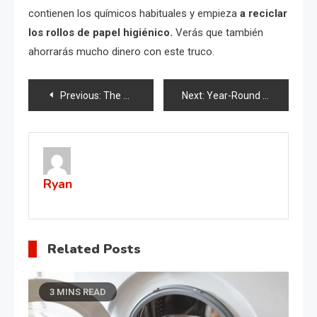
contienen los químicos habituales y empieza
a reciclar
los rollos de papel higiénico.
Verás que también
ahorrarás mucho dinero con este truco.
Post
Previous:
The Benefits of Olive Leaves: A Natural Treasure
Next:
Year-Round Magnificence A Simple Remedy for Geranium Blooms! Are you eager to enjoy the vibrant beauty of geranium blooms throughout the
navigation
Ryan
Related Posts
3 MINS READ