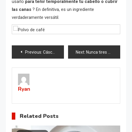
usarlo
para teñir temporalmente tu cabello o cubrir
las canas
? En definitiva, es un ingrediente
verdaderamente versátil.
Post
Previous:
Cáscaras de limón y naranja, no las tires: mézclalas con vinagre | valen oro
Next:
Nunca tires esta parte de los plátanos: por eso vale oro en la casa
navigation
Ryan
Related Posts