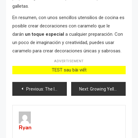
galletas.
En resumen, con unos sencillos utensilios de cocina es
posible crear decoraciones con caramelo que le
darán
un toque especial
a cualquier preparación. Con
un poco de imaginación y creatividad, puedes usar
caramelo para crear decoraciones únicas y sabrosas.
ADVERTISEMENT
TEST sau bài viết
Post
Previous:
The Ingredient You Should Use to Water Your Orchids for Blooming
Next:
Growing Yellow Chrysanthemums from Branches with Bananas: A Quick and Easy Blooming Experience
navigation
Ryan