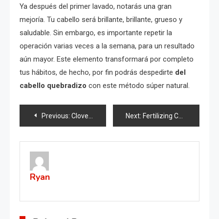
Ya después del primer lavado, notarás una gran
mejoría. Tu cabello será brillante, brillante, grueso y
saludable. Sin embargo, es importante repetir la
operación varias veces a la semana, para un resultado
aún mayor. Este elemento transformará por completo
tus hábitos, de hecho, por fin podrás despedirte
del
cabello quebradizo
con este método súper natural.
Post
Previous:
Cloves mix Garlic, Honey and you will thank me
Next:
Fertilizing Cauliflower Plants in Wooden Boxes
navigation
Ryan