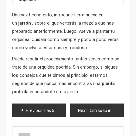
Una vez hecho esto, introduce tierra nueva en
un
jarrón
, sobre el que verterás la mezcla que has
preparado anteriormente. Luego, vuelve a plantar tu
orquídea. Cuídala como siempre y poco a poco verás
como vuelve a estar sana y frondosa.
Puede repetir el procedimiento tantas veces como se
trate de una orquídea podrida. Sin embargo, si sigues
los consejos que te dimos al principio, estamos
seguros de que nunca más encontrarás una
planta
podrida
esperándote en tu jardín.
Post
Previous:
Las 5 plantas perennes con flores esenciales para un deslumbrante jardín primaveral
Next:
Dish soap in the toilet, the solution to many problems: what happens if you try it?
navigation