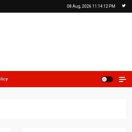
08 Aug, 2026
11:14:13 PM
licy