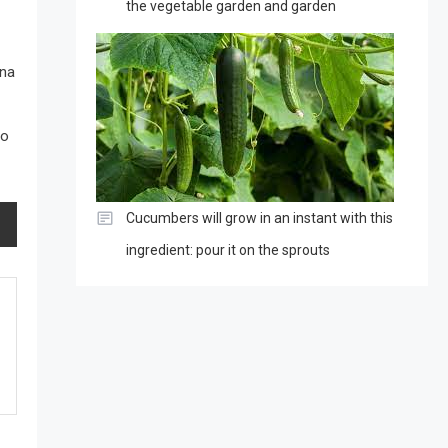
the vegetable garden and garden
una
do
Cucumbers will grow in an instant with this
ingredient: pour it on the sprouts