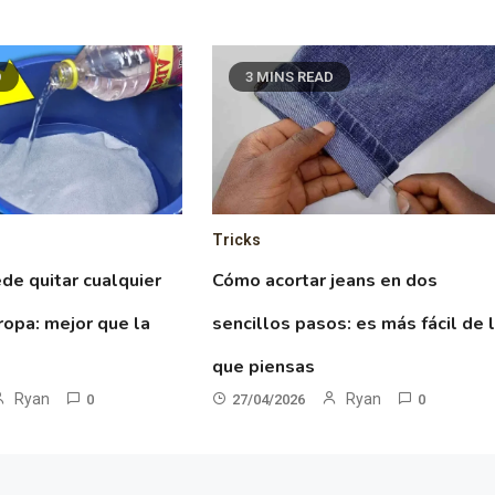
D
3 MINS READ
Tricks
de quitar cualquier
Cómo acortar jeans en dos
ropa: mejor que la
sencillos pasos: es más fácil de 
que piensas
Ryan
Ryan
0
27/04/2026
0