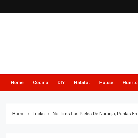
Skip
to
content
Home
Cocina
DIY
Habitat
House
Huerto
Home
Tricks
No Tires Las Pieles De Naranja, Ponlas E