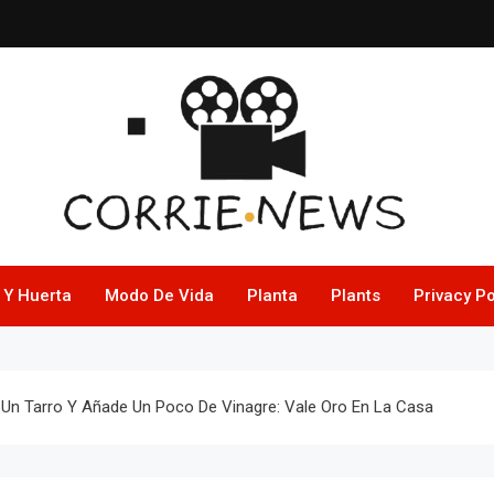
 Y Huerta
Modo De Vida
Planta
Plants
Privacy Po
n Un Tarro Y Añade Un Poco De Vinagre: Vale Oro En La Casa