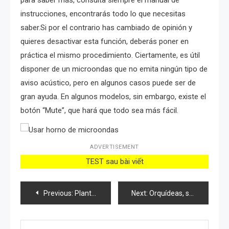
para saber más, consulta siempre el manual de
instrucciones, encontrarás todo lo que necesitas
saber.Si por el contrario has cambiado de opinión y
quieres desactivar esta función, deberás poner en
práctica el mismo procedimiento. Ciertamente, es útil
disponer de un microondas que no emita ningún tipo de
aviso acústico, pero en algunos casos puede ser de
gran ayuda. En algunos modelos, sin embargo, existe el
botón “Mute”, que hará que todo sea más fácil.
ADVERTISEMENT
TEST sau bài viết
Post
Previous:
Plantar lirio de los valles: la guía completa para hacer que tu jardín florezca con felicidad y dulzura
Next:
Orquídeas, si las riegas con este ingrediente florecen 10 veces más
navigation