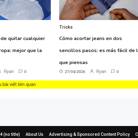
Tricks
de quitar cualquier
Cómo acortar jeans en dos
ropa: mejor que la
sencillos pasos: es más fácil de 
que piensas
Ryan
Ryan
0
27/04/2026
0
bài viết liên quan
 (no title)
About Us
Advertising & Sponsored Content Policy
C