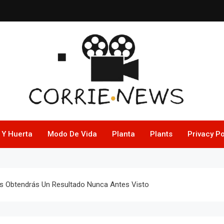
 Y Huerta
Modo De Vida
Planta
Plants
Privacy Po
tas Obtendrás Un Resultado Nunca Antes Visto