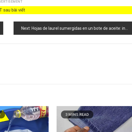
VERTISEMENT
 sau bài viết
Next:
Hojas de laurel sumergidas en un bote de aceite: innumerables e inmediatos beneficios
D
3 MINS READ