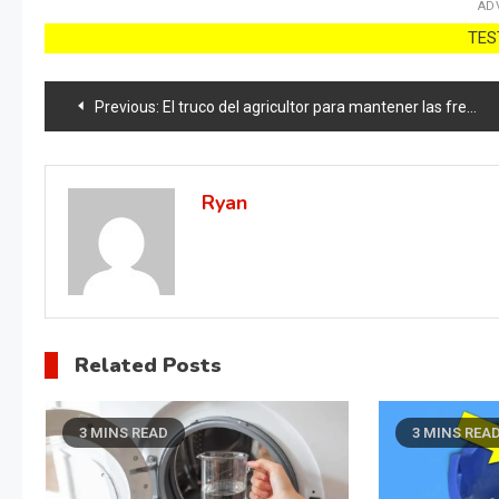
AD
TEST
Post
Previous:
El truco del agricultor para mantener las fresas frescas durante 2 años completos
navigation
Ryan
Related Posts
3 MINS READ
3 MINS REA