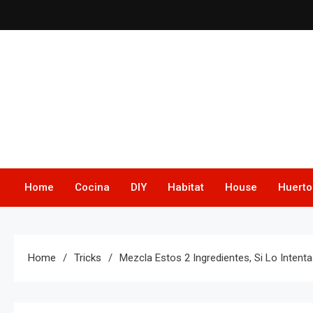
Skip
to
content
Home
Cocina
DIY
Habitat
House
Huerto
Home
Tricks
Mezcla Estos 2 Ingredientes, Si Lo Inten