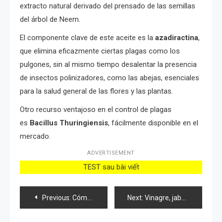
extracto natural derivado del prensado de las semillas
del árbol de Neem.
El componente clave de este aceite es la
azadiractina
,
que elimina eficazmente ciertas plagas como los
pulgones, sin al mismo tiempo desalentar la presencia
de insectos polinizadores, como las abejas, esenciales
para la salud general de las flores y las plantas.
Otro recurso ventajoso en el control de plagas
es
Bacillus Thuringiensis
, fácilmente disponible en el
mercado.
ADVERTISEMENT
TEST sau bài viết
Post
Previous:
Cómo alejar a los insectos de las plantas
Next:
Vinagre, jabón y sal: tres sencillos ingredientes para evitar que crezca la mala hierba en el jardín
navigation