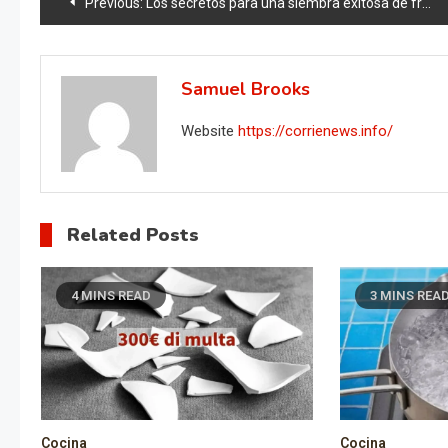
Post
Previous:
Los secretos para una siembra exitosa de frijol: todo lo que debes saber
navigation
Samuel Brooks
Website
https://corrienews.info/
Related Posts
4 MINS READ
3 MINS REA
Cocina
Cocina