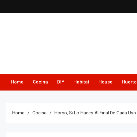
Skip
to
content
Home
Cocina
DIY
Habitat
House
Huerto
Home
Cocina
Horno, Si Lo Haces Al Final De Cada Us