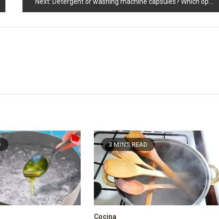
Next:
Detergent or washing machine capsules? Which option saves you the most?
D
3 MINS READ
Cocina