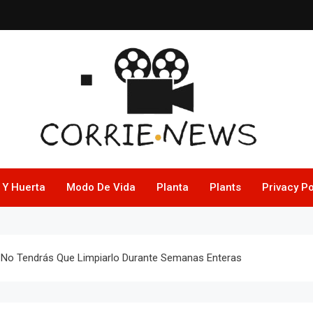
 Y Huerta
Modo De Vida
Planta
Plants
Privacy Po
o No Tendrás Que Limpiarlo Durante Semanas Enteras