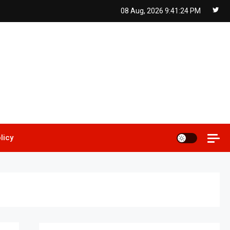
08 Aug, 2026
9:41:25 PM
licy