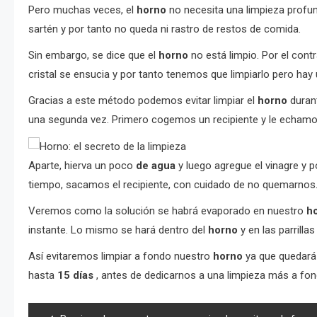
Pero muchas veces, el
horno
no necesita una limpieza profu
sartén y por tanto no queda ni rastro de restos de comida.
Sin embargo, se dice que el
horno
no está limpio. Por el cont
cristal se ensucia y por tanto tenemos que limpiarlo pero ha
Gracias a este método podemos evitar limpiar el
horno
durant
una segunda vez. Primero cogemos un recipiente y le echam
Aparte, hierva un poco
de agua
y luego agregue el vinagre y 
tiempo, sacamos el recipiente, con cuidado de no quemarnos
Veremos como la solución se habrá evaporado en nuestro
h
instante. Lo mismo se hará dentro del
horno
y en las parrilla
Así evitaremos limpiar a fondo nuestro
horno
ya que quedará 
hasta
15 días
, antes de dedicarnos a una limpieza más a fon