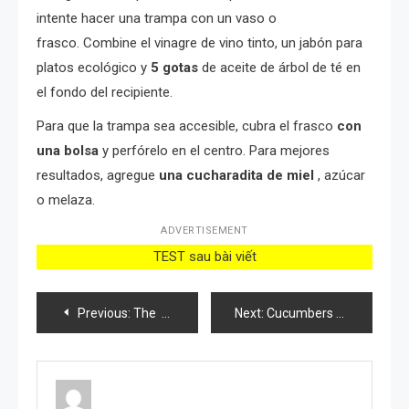
intente hacer una trampa con un vaso o
frasco. Combine el vinagre de vino tinto, un jabón para
platos ecológico y
5 gotas
de aceite de árbol de té en
el fondo del recipiente.
Para que la trampa sea accesible, cubra el frasco
con
una bolsa
y perfórelo en el centro. Para mejores
resultados, agregue
una cucharadita de miel
, azúcar
o melaza.
ADVERTISEMENT
TEST sau bài viết
Post
Previous:
The Power of Mimosa Pudica: 10 Benefits
Next:
Cucumbers will instantly grow and bear fruit in bunches. You will collect cucumbers in buckets
navigation