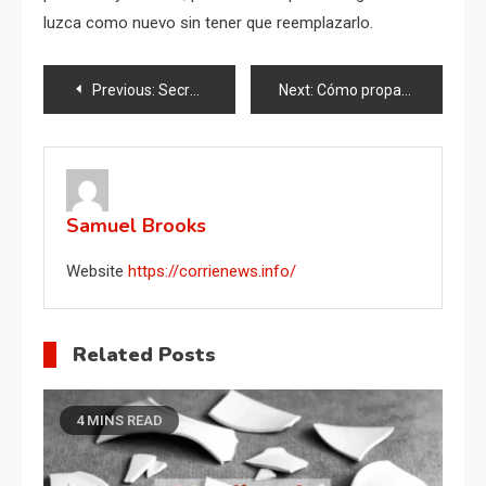
luzca como nuevo sin tener que reemplazarlo.
Post
Previous:
Secretos y técnicas para el cultivo exitoso de judías verdes
Next:
Cómo propagar una orquídea, una cáscara de plátano es suficiente, muy simple
navigation
Samuel Brooks
Website
https://corrienews.info/
Related Posts
4 MINS READ