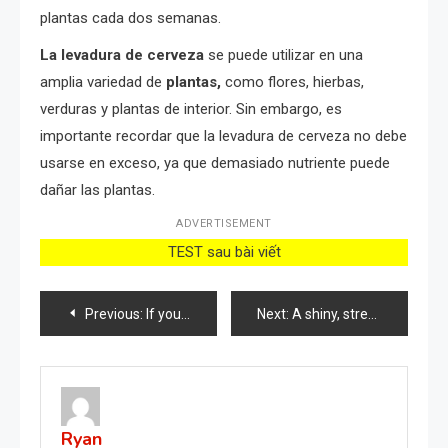
plantas cada dos semanas.
La levadura de cerveza
se puede utilizar en una
amplia variedad de
plantas,
como flores, hierbas,
verduras y plantas de interior. Sin embargo, es
importante recordar que la levadura de cerveza no debe
usarse en exceso, ya que demasiado nutriente puede
dañar las plantas.
ADVERTISEMENT
TEST sau bài viết
Post
Previous:
If your aim is to eliminate aphids from plants this is the best insecticide
Next:
A shiny, streak-free floor: the trick no one told you about until now.
navigation
Ryan