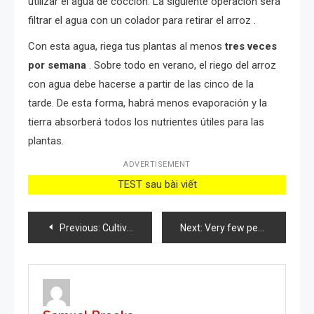
utilizar el agua de cocción. La siguiente operación será
filtrar el agua con un colador para retirar el arroz .
Con esta agua, riega tus plantas al menos
tres veces
por semana
. Sobre todo en verano, el riego del arroz
con agua debe hacerse a partir de las cinco de la
tarde. De esta forma, habrá menos evaporación y la
tierra absorberá todos los nutrientes útiles para las
plantas.
ADVERTISEMENT
TEST sau bài viết
Post
Previous:
Cultivo de pimientos: los pasos clave para una cosecha abundante
Next:
Very few people know this trick to make Anthurium bloom
navigation