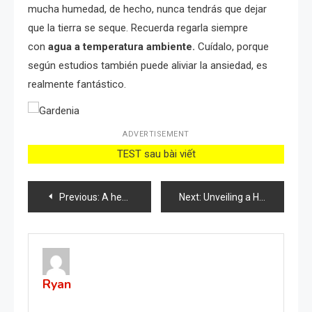
mucha humedad, de hecho, nunca tendrás que dejar
que la tierra se seque. Recuerda regarla siempre
con
agua a temperatura ambiente.
Cuídalo, porque
según estudios también puede aliviar la ansiedad, es
realmente fantástico.
ADVERTISEMENT
TEST sau bài viết
Post
Previous:
A healthy and lush orchid with this DIY syrup: it’s a real wonder
Next:
Unveiling a Hidden Gem: A Super Technique to Revive Even Dead Flowers!
navigation
Ryan