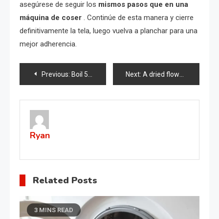
asegúrese de seguir los
mismos pasos que en una
máquina de coser
. Continúe de esta manera y cierre
definitivamente la tela, luego vuelva a planchar para una
mejor adherencia.
Post
Previous:
Boil 5 Garlic Cloves in Water: A Simple Solution to a Common Household Issue
Next:
A dried flower will instantly turn green and bloom from one teaspoon of this.
navigation
Ryan
Related Posts
3 MINS READ