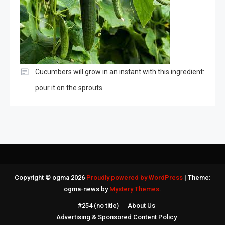
Cucumbers will grow in an instant with this ingredient:
pour it on the sprouts
Copyright © ogma 2026
Proudly powered by WordPress
|
Theme:
ogma-news by
Mystery Themes
.
#254 (no title)
About Us
Advertising & Sponsored Content Policy