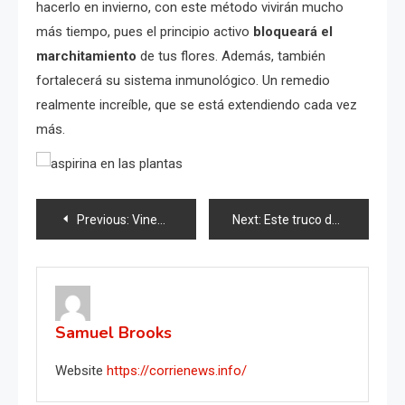
hacerlo en invierno, con este método vivirán mucho
más tiempo, pues el principio activo
bloqueará el
marchitamiento
de tus flores. Además, también
fortalecerá su sistema inmunológico. Un remedio
realmente increíble, que se está extendiendo cada vez
más.
Post
Previous:
Vinegar in the washing machine: the effects on laundry: what happens if you try it?
Next:
Este truco de cocina ahorra mucho dinero: poca gente lo sabe
navigation
Samuel Brooks
Website
https://corrienews.info/