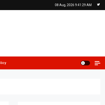
08 Aug, 2026
9:41:30 AM
licy