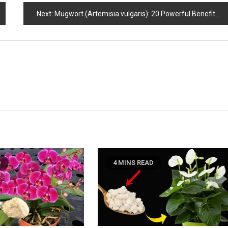
Next:
Mugwort (Artemisia vulgaris): 20 Powerful Benefits and Expert Tips for Use
D
4 MINS READ