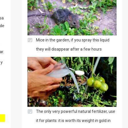
sa
 de
Mice in the garden, if you spray this liquid
s
they will disappear after a few hours
ar.
 y
The only very powerful natural fertilizer, use
it for plants: it is worth its weight in gold in