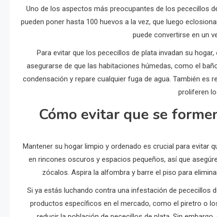
Uno de los aspectos más preocupantes de los pececillos d
pueden poner hasta 100 huevos a la vez, que luego eclosion
puede convertirse en un 
Para evitar que los pececillos de plata invadan su hoga
asegurarse de que las habitaciones húmedas, como el baño,
condensación y repare cualquier fuga de agua. También es 
proliferen l
Cómo evitar que se formen
Mantener su hogar limpio y ordenado es crucial para evitar 
en rincones oscuros y espacios pequeños, así que asegúre
zócalos. Aspira la alfombra y barre el piso para elimi
Si ya estás luchando contra una infestación de pececillos d
productos específicos en el mercado, como el piretro o lo
reducir la población de pececillos de plata. Sin embargo,