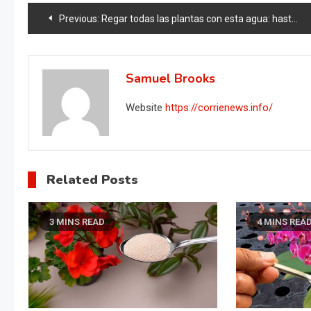
Post
Previous:
Regar todas las plantas con esta agua: hasta las flores más secas florecerán
navigation
Samuel Brooks
Website
https://corrienews.info/
Related Posts
3 MINS READ
4 MINS REA