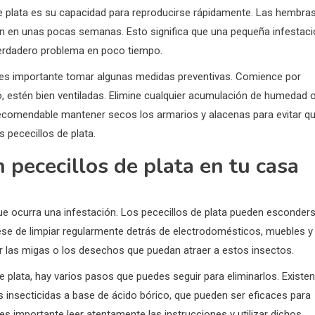
e plata es su capacidad para reproducirse rápidamente. Las hembra
an en unas pocas semanas. Esto significa que una pequeña infestac
verdadero problema en poco tiempo.
r, es importante tomar algunas medidas preventivas. Comience por
 estén bien ventiladas. Elimine cualquier acumulación de humedad 
recomendable mantener secos los armarios y alacenas para evitar q
os pececillos de plata.
 pececillos de plata en tu casa
que ocurra una infestación. Los pececillos de plata pueden esconder
se de limpiar regularmente detrás de electrodomésticos, muebles y
nar las migas o los desechos que puedan atraer a estos insectos.
e plata, hay varios pasos que puedes seguir para eliminarlos. Existe
s insecticidas a base de ácido bórico, que pueden ser eficaces para
 es importante leer atentamente las instrucciones y utilizar dichos