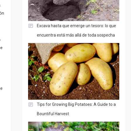
s
ión
Excava hasta que emerge un tesoro: lo que
encuentra está más allá de toda sospecha
o
ue
se
Tips for Growing Big Potatoes: A Guide to a
Bountiful Harvest
n