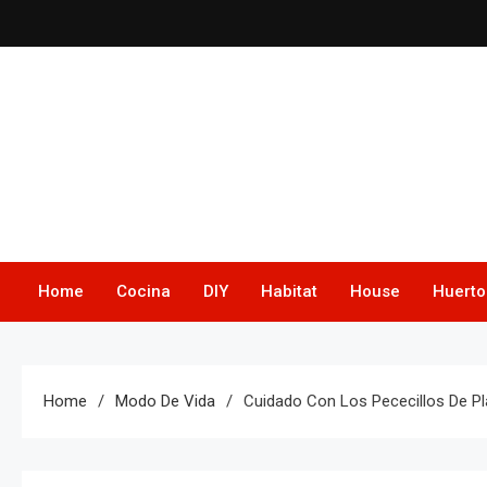
Skip
to
content
Home
Cocina
DIY
Habitat
House
Huerto
Home
Modo De Vida
Cuidado Con Los Pececillos De Pl