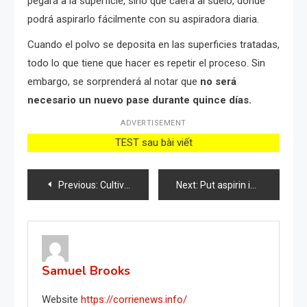
pegará a la superficie, sino que caerá al suelo, donde
podrá aspirarlo fácilmente con su aspiradora diaria.
Cuando el polvo se deposita en las superficies tratadas,
todo lo que tiene que hacer es repetir el proceso. Sin
embargo, se sorprenderá al notar que
no será
necesario un nuevo pase durante quince días.
ADVERTISEMENT
TEST sau bài viết
Post
Previous:
Cultiva y planta ensaladas con éxito: ¡cultiva fácilmente tus propias ensaladas!
Next:
Put aspirin in the washing machine, you’ll never go back: what happens to your clothes?
navigation
Samuel Brooks
Website
https://corrienews.info/