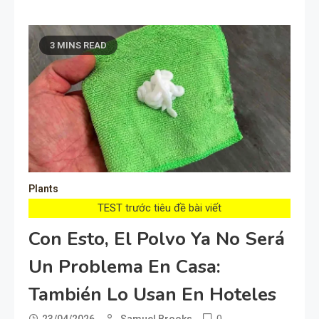
3 MINS READ
Plants
TEST trước tiêu đề bài viết
Con Esto, El Polvo Ya No Será
Un Problema En Casa:
También Lo Usan En Hoteles
0
23/04/2026
Samuel Brooks