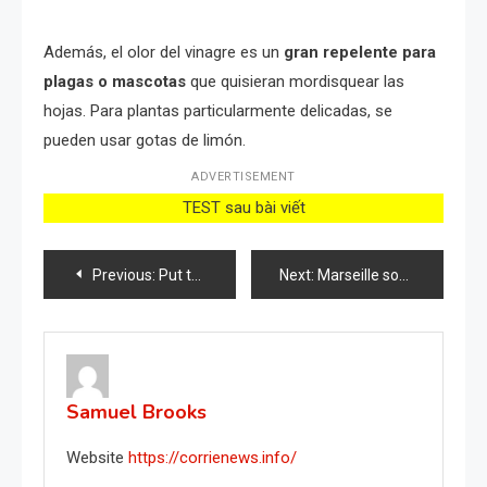
Además, el olor del vinagre es un
gran repelente para
plagas o mascotas
que quisieran mordisquear las
hojas. Para plantas particularmente delicadas, se
pueden usar gotas de limón.
ADVERTISEMENT
TEST sau bài viết
Post
Previous:
Put this for 1 hour in your house, you will never see flies, mosquitoes or cockroaches again.
Next:
Marseille soap: put it in the washing machine and it will give you extraordinary results.
navigation
Samuel Brooks
Website
https://corrienews.info/