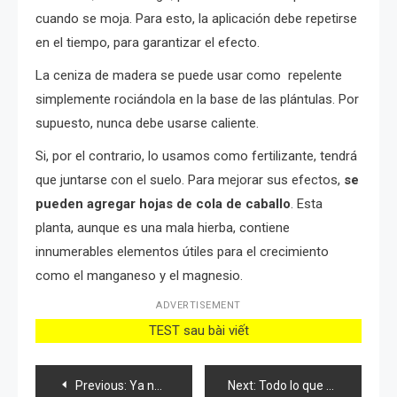
cuando se moja. Para esto, la aplicación debe repetirse
en el tiempo, para garantizar el efecto.
La ceniza de madera se puede usar como repelente
simplemente rociándola en la base de las plántulas. Por
supuesto, nunca debe usarse caliente.
Si, por el contrario, lo usamos como fertilizante, tendrá
que juntarse con el suelo. Para mejorar sus efectos,
se
pueden agregar hojas de cola de caballo
. Esta
planta, aunque es una mala hierba, contiene
innumerables elementos útiles para el crecimiento
como el manganeso y el magnesio.
ADVERTISEMENT
TEST sau bài viết
Post
Previous:
Ya no tirarás las cáscaras de sandía: valen oro reutilizadas así
Next:
Todo lo que necesitas saber sobre la siembra y el cultivo de pepinos