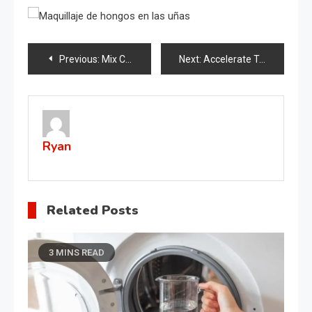
Post
Previous:
Mix Cloves with lemon : The Secret Nobody Will Ever Tell You
Next:
Accelerate Tomato Growth A Few Drops Under the Root for Speedy Results!
navigation
Ryan
Related Posts
3 MINS READ